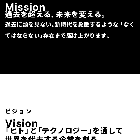
M
i
s
s
i
o
n
過去を超える、未来を変える。
過去に類を見ない、新時代を象徴するような
「なく
てはならない」存在まで駆け上がります。
ビジョン
V
i
s
i
o
n
「ヒト」と「テクノロジー」を通して
世界を代表する企業を創る