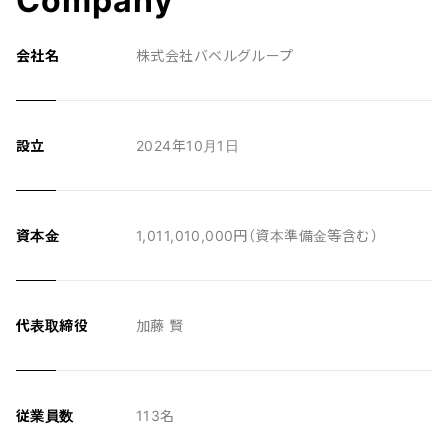
C
o
m
p
a
n
y
会社名
株式会社バベルグループ
設立
2024年10月1日
資本金
1,011,010,000円（資本準備金等含む）
代表取締役
加藤 賢
従業員数
113名