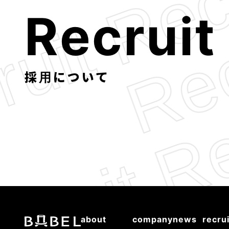
R
e
c
r
u
i
t
採用について
about
company
news
recrui